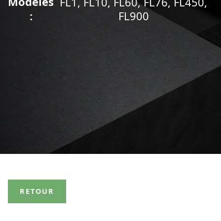
Modèles
FL1, FL10, FL60, FL76, FL450,
:
FL900
RETOUR