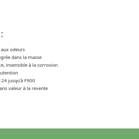
:
et aux odeurs
égrée dans la masse
e, insensible à la corrosion
nutention
124 jusqu’à F900
ans valeur à la revente