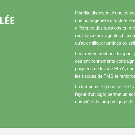
Fibrelite disposent d’une conc
LÉE
une homogénéité structurelle et
différence des solutions en mét
résistance aux agents chimiqu
qu’aux milieux humides ou sal
Leur revêtement antidérapant 
des environnements contraigna
poignées de levage FL7A, conçu
les risques de TMS et renforcer
La tamponette (possibilité de l
l’ajout d’un logo) permet un a
complète du tampon; gage de s