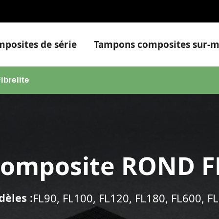
posites de série
Tampons composites sur-m
brelite
omposite ROND FL 
èles :
FL90, FL100, FL120, FL180, FL600, F