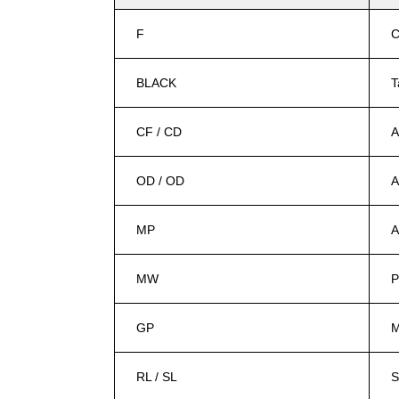
F
C
BLACK
T
CF / CD
A
OD / OD
A
MP
A
MW
P
GP
M
RL / SL
S